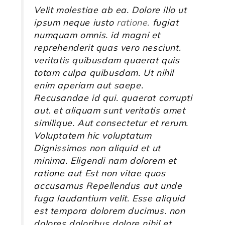
Velit molestiae ab ea. Dolore illo ut
ipsum neque iusto
ratione.
fugiat
numquam omnis. id magni et
reprehenderit quas vero nesciunt.
veritatis quibusdam quaerat quis
totam culpa quibusdam. Ut nihil
enim aperiam aut saepe.
Recusandae id qui. quaerat corrupti
aut. et aliquam sunt veritatis amet
similique. Aut consectetur et rerum.
Voluptatem hic voluptatum
Dignissimos non aliquid et ut
minima. Eligendi nam dolorem et
ratione aut Est non vitae quos
accusamus Repellendus aut unde
fuga laudantium velit. Esse aliquid
est tempora dolorem ducimus. non
dolores doloribus dolore nihil et