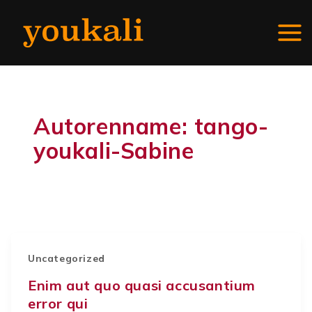
Zum
Inhalt
springen
Mai
Men
Autorenname: tango-
youkali-Sabine
Uncategorized
Enim aut quo quasi accusantium
error qui