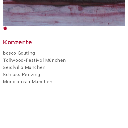
Konzerte
bosco Gauting
Tollwood-Festival München
Seidlvilla München
Schloss Penzing
Monacensia München
Kurhaus Bad Tölz
Alte Schranne Wasserburg
Schacky-Park Diessen
Tangobälle