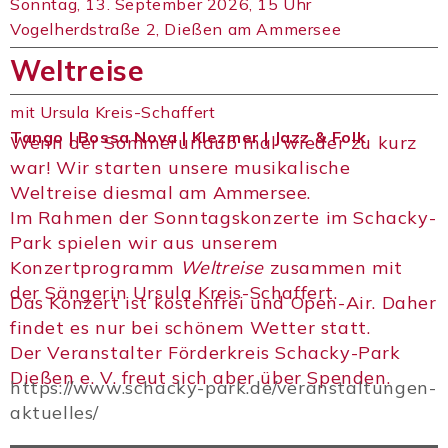
Sonntag, 13. September 2026, 15 Uhr
Vogelherdstraße 2, Dießen am Ammersee
Weltreise
mit Ursula Kreis-Schaffert
Tango | Bossa Nova | Klezmer | Jazz & Folk
Wenn der Sommerurlaub mal wieder zu kurz
war! Wir starten unsere musikalische
Weltreise diesmal am Ammersee.
Im Rahmen der Sonntagskonzerte im Schacky-
Park spielen wir aus unserem
Konzertprogramm
Weltreise
zusammen mit
der Sängerin Ursula Kreis-Schaffert.
Das Konzert ist kostenfrei und Open-Air. Daher
findet es nur bei schönem Wetter statt.
Der Veranstalter Förderkreis Schacky-Park
Dießen e. V. freut sich aber über Spenden.
https://www.schacky-park.de/veranstaltungen-
aktuelles/