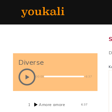
Zum
Inhalt
springen
D
Diverse
K
00:00
-6:37
1
Amore amore
6:37