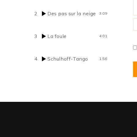
2
Des pas sur la neige
3:09
N
3
La foule
4:01
4
Schulhoff-Tango
1:56